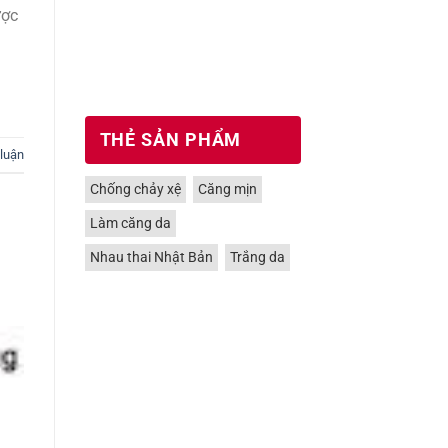
ược
THẺ SẢN PHẨM
 luận
Chống chảy xệ
Căng mịn
Làm căng da
Nhau thai Nhật Bản
Trắng da