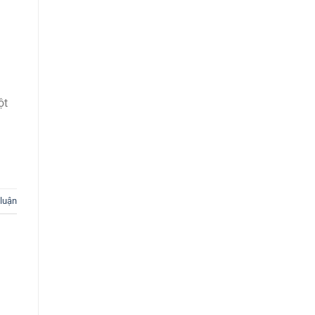
ột
 luận