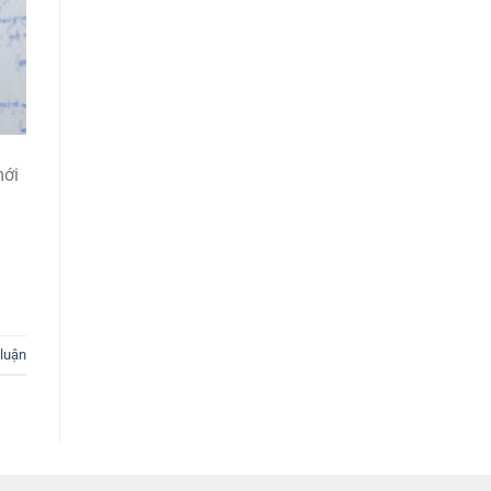
mới
 luận