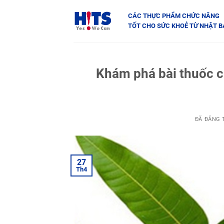
Chuyển
CÁC THỰC PHẨM CHỨC NĂNG
đến
TỐT CHO SỨC KHOẺ TỪ NHẬT 
nội
dung
Khám phá bài thuốc c
ĐÃ ĐĂNG
27
Th4