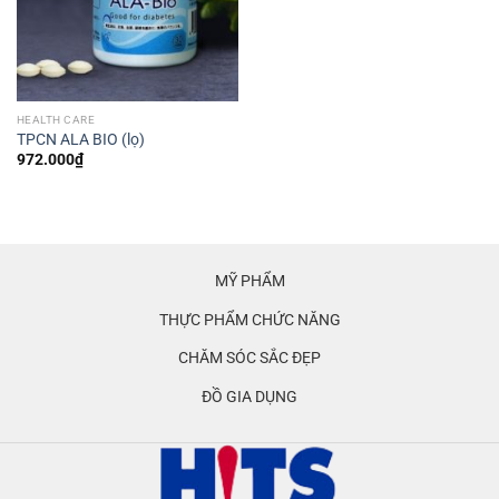
HEALTH CARE
TPCN ALA BIO (lọ)
972.000
₫
MỸ PHẨM
THỰC PHẨM CHỨC NĂNG
CHĂM SÓC SẮC ĐẸP
ĐỒ GIA DỤNG