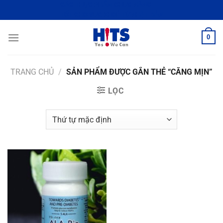
Chuyển
CÁC THỰC PHẨM CHỨC NĂNG
TỐT CHO SỨC KHOẺ TỪ NHẬT BẢN
đến
nội
0
dung
TRANG CHỦ
/
SẢN PHẨM ĐƯỢC GẮN THẺ “CĂNG MỊN”
LỌC