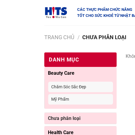
Chuyển
CÁC THỰC PHẨM CHỨC NĂNG
đến
TỐT CHO SỨC KHOẺ TỪ NHẬT 
nội
dung
TRANG CHỦ
/
CHƯA PHÂN LOẠI
Khôn
DANH MỤC
Beauty Care
Chăm Sóc Sắc Đẹp
Mỹ Phẩm
Chưa phân loại
Health Care